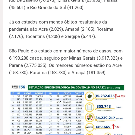
Rio de Janeiro (76.070), Minas Gerais (63.956), Paraná
(45.501) e Rio Grande do Sul (41.260).
Já os estados com menos óbitos resultantes da
pandemia são Acre (2.029), Amapá (2.165), Roraima
(2.176), Tocantins (4.208) e Sergipe (6.447).
São Paulo é o estado com maior número de casos, com
6.190.288 casos, seguido por Minas Gerais (3.917.323) e
Paraná (2.775.035). Os menores números estão no Acre
(153.730), Roraima (153.730) e Amapá (181.359).