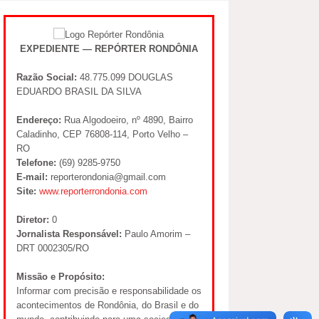
EXPEDIENTE — REPÓRTER RONDÔNIA
Razão Social:
48.775.099 DOUGLAS
EDUARDO BRASIL DA SILVA
Endereço:
Rua Algodoeiro, nº 4890, Bairro
Caladinho, CEP 76808-114, Porto Velho –
RO
Telefone:
(69) 9285-9750
E-mail:
reporterondonia@gmail.com
Site:
www.reporterrondonia.com
Diretor:
0
Jornalista Responsável:
Paulo Amorim –
DRT 0002305/RO
Missão e Propósito:
Informar com precisão e responsabilidade os
acontecimentos de Rondônia, do Brasil e do