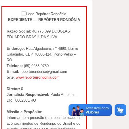
EXPEDIENTE — REPÓRTER RONDÔNIA
Razão Social:
48.775.099 DOUGLAS
EDUARDO BRASIL DA SILVA
Endereço:
Rua Algodoeiro, nº 4890, Bairro
Caladinho, CEP 76808-114, Porto Velho –
RO
Telefone:
(69) 9285-9750
E-mail:
reporterondonia@gmail.com
Site:
www.reporterrondonia.com
Diretor:
0
Jornalista Responsável:
Paulo Amorim –
DRT 0002305/RO
Missão e Propósito:
Informar com precisão e responsabilidade os
acontecimentos de Rondônia, do Brasil e do