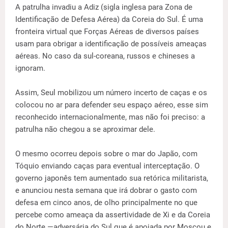
A patrulha invadiu a Adiz (sigla inglesa para Zona de
Identificação de Defesa Aérea) da Coreia do Sul. É uma
fronteira virtual que Forças Aéreas de diversos países
usam para obrigar a identificação de possíveis ameaças
aéreas. No caso da sul-coreana, russos e chineses a
ignoram.
Assim, Seul mobilizou um número incerto de caças e os
colocou no ar para defender seu espaço aéreo, esse sim
reconhecido internacionalmente, mas não foi preciso: a
patrulha não chegou a se aproximar dele.
O mesmo ocorreu depois sobre o mar do Japão, com
Tóquio enviando caças para eventual interceptação. O
governo japonês tem aumentado sua retórica militarista,
e anunciou nesta semana que irá dobrar o gasto com
defesa em cinco anos, de olho principalmente no que
percebe como ameaça da assertividade de Xi e da Coreia
do Norte —adversária do Sul que é apoiada por Moscou e