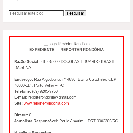
EXPEDIENTE — REPÓRTER RONDÔNIA
Razão Social:
48.775.099 DOUGLAS EDUARDO BRASIL
DA SILVA
Endereço:
Rua Algodoeiro, nº 4890, Bairro Caladinho, CEP
76808-114, Porto Velho – RO
Telefone:
(69) 9285-9750
E-mail:
reporterondonia@gmail.com
Site:
www.reporterrondonia.com
Diretor:
0
Jornalista Responsável:
Paulo Amorim – DRT 0002305/RO
Missão e Propósito: