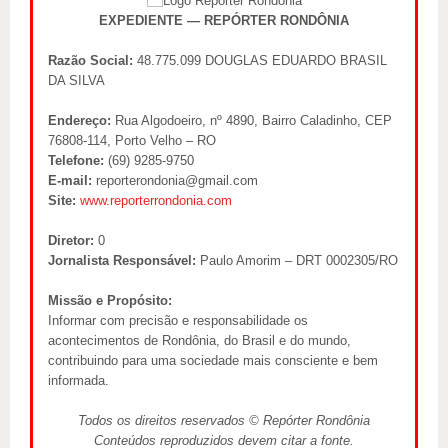
EXPEDIENTE — REPÓRTER RONDÔNIA
Razão Social:
48.775.099 DOUGLAS EDUARDO BRASIL
DA SILVA
Endereço:
Rua Algodoeiro, nº 4890, Bairro Caladinho, CEP
76808-114, Porto Velho – RO
Telefone:
(69) 9285-9750
E-mail:
reporterondonia@gmail.com
Site:
www.reporterrondonia.com
Diretor:
0
Jornalista Responsável:
Paulo Amorim – DRT 0002305/RO
Missão e Propósito:
Informar com precisão e responsabilidade os
acontecimentos de Rondônia, do Brasil e do mundo,
contribuindo para uma sociedade mais consciente e bem
informada.
Todos os direitos reservados © Repórter Rondônia
Conteúdos reproduzidos devem citar a fonte.