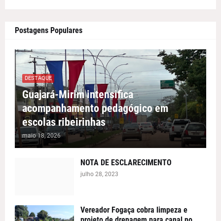
Postagens Populares
DESTAQUE
Guajará-Mirim intensifica
acompanhamento pedagógico em
escolas ribeirinhas
maio 18, 2026
NOTA DE ESCLARECIMENTO
julho 28, 2023
Vereador Fogaça cobra limpeza e
projeto de drenagem para canal no