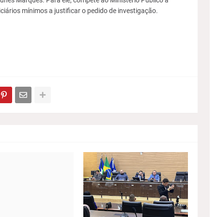
Nunes Marques. Para ele, compete ao Ministério Público a
iciários mínimos a justificar o pedido de investigação.