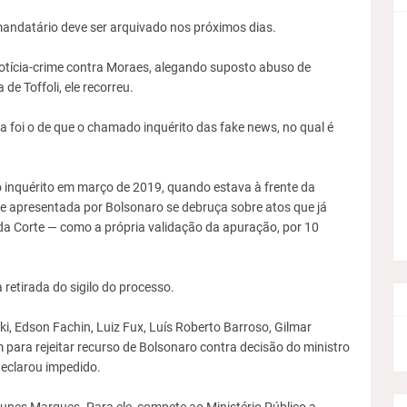
 mandatário deve ser arquivado nos próximos dias.
otícia-crime contra Moraes, alegando suposto abuso de
de Toffoli, ele recorreu.
a foi o de que o chamado inquérito das fake news, no qual é
do inquérito em março de 2019, quando estava à frente da
me apresentada por Bolsonaro se debruça sobre atos que já
da Corte — como a própria validação da apuração, por 10
etirada do sigilo do processo.
, Edson Fachin, Luiz Fux, Luís Roberto Barroso, Gilmar
ra rejeitar recurso de Bolsonaro contra decisão do ministro
declarou impedido.