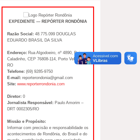
EXPEDIENTE — REPÓRTER RONDÔNIA
Razão Social:
48.775.099 DOUGLAS
EDUARDO BRASIL DA SILVA
Endereço:
Rua Algodoeiro, nº 4890, Bairro
Caladinho, CEP 76808-114, Porto Velho –
RO
Telefone:
(69) 9285-9750
E-mail:
reporterondonia@gmail.com
Site:
www.reporterrondonia.com
Diretor:
0
Jornalista Responsável:
Paulo Amorim –
DRT 0002305/RO
Missão e Propósito:
Informar com precisão e responsabilidade os
acontecimentos de Rondônia, do Brasil e do