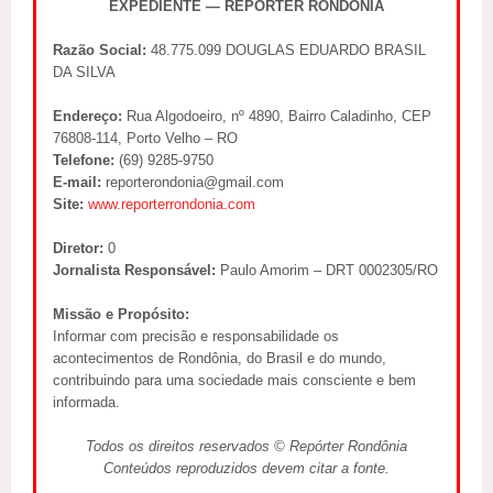
EXPEDIENTE — REPÓRTER RONDÔNIA
Razão Social:
48.775.099 DOUGLAS EDUARDO BRASIL
DA SILVA
Endereço:
Rua Algodoeiro, nº 4890, Bairro Caladinho, CEP
76808-114, Porto Velho – RO
Telefone:
(69) 9285-9750
E-mail:
reporterondonia@gmail.com
Site:
www.reporterrondonia.com
Diretor:
0
Jornalista Responsável:
Paulo Amorim – DRT 0002305/RO
Missão e Propósito:
Informar com precisão e responsabilidade os
acontecimentos de Rondônia, do Brasil e do mundo,
contribuindo para uma sociedade mais consciente e bem
informada.
Todos os direitos reservados © Repórter Rondônia
Conteúdos reproduzidos devem citar a fonte.