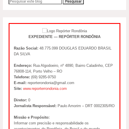
EXPEDIENTE — REPÓRTER RONDÔNIA
Razão Social:
48.775.099 DOUGLAS EDUARDO BRASIL
DA SILVA
Endereço:
Rua Algodoeiro, nº 4890, Bairro Caladinho, CEP
76808-114, Porto Velho – RO
Telefone:
(69) 9285-9750
E-mail:
reporterondonia@gmail.com
Site:
www.reporterrondonia.com
Diretor:
0
Jornalista Responsável:
Paulo Amorim – DRT 0002305/RO
Missão e Propósito:
Informar com precisão e responsabilidade os
acontecimentos de Rondônia, do Brasil e do mundo,