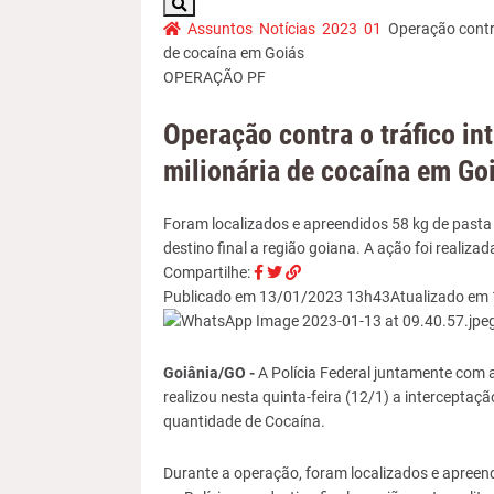
V
P
Assuntos
Notícias
2023
01
Operação contra
o
á
de cocaína em Goiás
c
g
OPERAÇÃO PF
ê
i
e
n
Operação contra o tráfico in
s
a
milionária de cocaína em Go
t
I
á
n
a
i
Foram localizados e apreendidos 58 kg de pasta 
q
c
destino final a região goiana. A ação foi reali
u
i
C
C
l
Compartilhe:
i
a
o
o
i
Publicado em
13/01/2023 13h43
Atualizado em
:
l
m
m
n
p
p
k
a
a
p
Goiânia/GO -
A Polícia Federal juntamente com 
r
r
a
realizou nesta quinta-feira (12/1) a interceptaç
t
t
r
quantidade de Cocaína.
i
i
a
l
l
C
Durante a operação, foram localizados e apreend
h
h
o