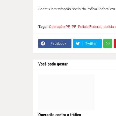
e
r
Fonte: Comunicação Social da Polícia Federal em
ê
n
c
Tags:
Operação PF
PF
Polícia Federal
polícia
i
a
Facebook
Twitter
Você pode gostar
Operação contra o tráfico