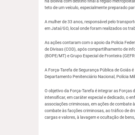
na Bolívia com destino final a região metropoli
e
e
p
teto de um veículo, especialmente preparado par
p
p
i
o
o
a
A mulher de 33 anos, responsável pelo transport
r
r
r
em Jataí/GO, local onde foram realizados os trab
F
T
p
a
w
a
As ações contaram com o apoio da Policia Federa
c
i
r
de Divisas (COD), após compartilhamento de inf
e
t
a
(BOPE/MT) e Grupo Especial de Fronteira (GEF
b
t
á
o
e
r
A Força-Tarefa de Segurança Pública de Goiás é in
o
r
e
Departamento Penitenciário Nacional, Polícia Milita
k
a
d
O objetivo da Força-Tarefa é integrar as Forças
e
intensificar, em caráter especial e dedicado, o 
t
associações criminosas, em ações de combate à
r
combate às facções criminosas, ao tráfico de dro
a
cargas e valores, à lavagem e ocultação de bens,
n
s
f