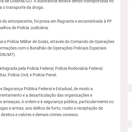
tana de Goiânia/GO. A substância estava sendo transportada no
a o transporte da droga.
e do entorpecente, foi presa em flagrante e encaminhada à PF
alhos de Polícia Judiciária.
l e Policia Militar de Goiás, através do Comando de Operações
ormações com o Batalhão de Operações Policiais Especiais
RON/MT).
tegrada pela Polícia Federal, Polícia Rodoviária Federal,
r, Polícia Civil, e Polícia Penal.
 de Segurança Pública Federal e Estadual, de modo a
enfrentamento e a desarticulação das organizações e
s ameaças, à ordem e à segurança pública, particularmente no
gas e armas, aos delitos de furto, roubo e receptação de
 direitos e valores e demais crimes conexos.