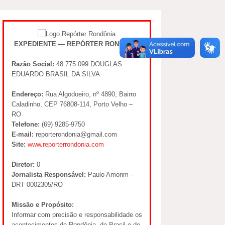
EXPEDIENTE — REPÓRTER RONDÔNIA
Razão Social:
48.775.099 DOUGLAS
EDUARDO BRASIL DA SILVA
Endereço:
Rua Algodoeiro, nº 4890, Bairro
Caladinho, CEP 76808-114, Porto Velho –
RO
Telefone:
(69) 9285-9750
E-mail:
reporterondonia@gmail.com
Site:
www.reporterrondonia.com
Diretor:
0
Jornalista Responsável:
Paulo Amorim –
DRT 0002305/RO
Missão e Propósito:
Informar com precisão e responsabilidade os
acontecimentos de Rondônia, do Brasil e do