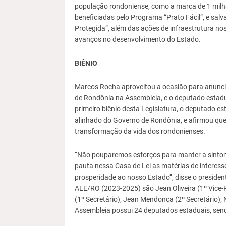
população rondoniense, como a marca de 1 milhã
beneficiadas pelo Programa “Prato Fácil”, e sa
Protegida”, além das ações de infraestrutura no
avanços no desenvolvimento do Estado.
BIÊNIO
Marcos Rocha aproveitou a ocasião para anunci
de Rondônia na Assembleia, e o deputado estadua
primeiro biênio desta Legislatura, o deputado est
alinhado do Governo de Rondônia, e afirmou qu
transformação da vida dos rondonienses.
‘‘Não pouparemos esforços para manter a sinton
pauta nessa Casa de Lei as matérias de interesse
prosperidade ao nosso Estado’’, disse o presid
ALE/RO (2023-2025) são Jean Oliveira (1º Vice-Pre
(1º Secretário); Jean Mendonça (2º Secretário); N
Assembleia possui 24 deputados estaduais, sendo