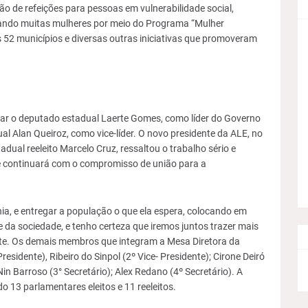
o de refeições para pessoas em vulnerabilidade social,
lvando muitas mulheres por meio do Programa “Mulher
s 52 municípios e diversas outras iniciativas que promoveram
ar o deputado estadual Laerte Gomes, como líder do Governo
l Alan Queiroz, como vice-líder. O novo presidente da ALE, no
adual reeleito Marcelo Cruz, ressaltou o trabalho sério e
e continuará com o compromisso de união para a
ia, e entregar a população o que ela espera, colocando em
 da sociedade, e tenho certeza que iremos juntos trazer mais
ente. Os demais membros que integram a Mesa Diretora da
sidente), Ribeiro do Sinpol (2º Vice- Presidente); Cirone Deiró
in Barroso (3° Secretário); Alex Redano (4º Secretário). A
 13 parlamentares eleitos e 11 reeleitos.