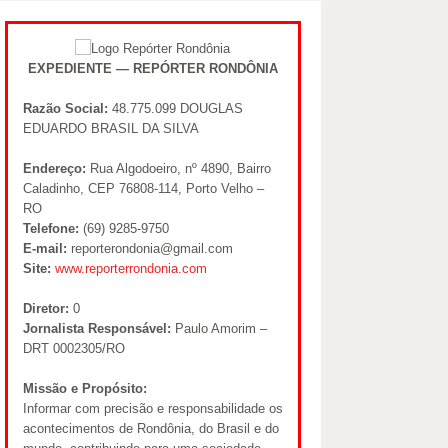
EXPEDIENTE — REPÓRTER RONDÔNIA
Razão Social:
48.775.099 DOUGLAS
EDUARDO BRASIL DA SILVA
Endereço:
Rua Algodoeiro, nº 4890, Bairro
Caladinho, CEP 76808-114, Porto Velho –
RO
Telefone:
(69) 9285-9750
E-mail:
reporterondonia@gmail.com
Site:
www.reporterrondonia.com
Diretor:
0
Jornalista Responsável:
Paulo Amorim –
DRT 0002305/RO
Missão e Propósito:
Informar com precisão e responsabilidade os
acontecimentos de Rondônia, do Brasil e do