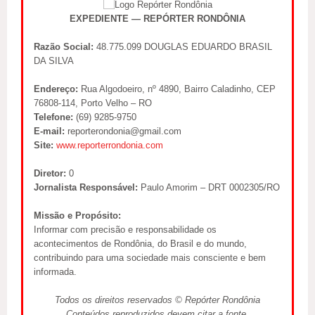
EXPEDIENTE — REPÓRTER RONDÔNIA
Razão Social:
48.775.099 DOUGLAS EDUARDO BRASIL
DA SILVA
Endereço:
Rua Algodoeiro, nº 4890, Bairro Caladinho, CEP
76808-114, Porto Velho – RO
Telefone:
(69) 9285-9750
E-mail:
reporterondonia@gmail.com
Site:
www.reporterrondonia.com
Diretor:
0
Jornalista Responsável:
Paulo Amorim – DRT 0002305/RO
Missão e Propósito:
Informar com precisão e responsabilidade os
acontecimentos de Rondônia, do Brasil e do mundo,
contribuindo para uma sociedade mais consciente e bem
informada.
Todos os direitos reservados © Repórter Rondônia
Conteúdos reproduzidos devem citar a fonte.