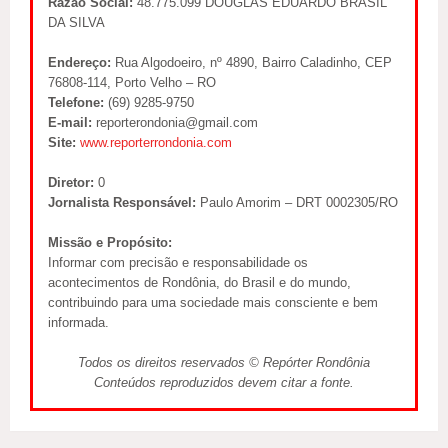
Razão Social:
48.775.099 DOUGLAS EDUARDO BRASIL
DA SILVA
Endereço:
Rua Algodoeiro, nº 4890, Bairro Caladinho, CEP
76808-114, Porto Velho – RO
Telefone:
(69) 9285-9750
E-mail:
reporterondonia@gmail.com
Site:
www.reporterrondonia.com
Diretor:
0
Jornalista Responsável:
Paulo Amorim – DRT 0002305/RO
Missão e Propósito:
Informar com precisão e responsabilidade os
acontecimentos de Rondônia, do Brasil e do mundo,
contribuindo para uma sociedade mais consciente e bem
informada.
Todos os direitos reservados © Repórter Rondônia
Conteúdos reproduzidos devem citar a fonte.