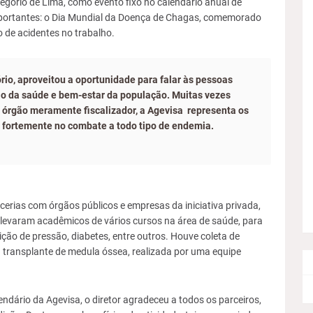
regório de Lima, como evento fixo no calendário anual de
portantes: o Dia Mundial da Doença de Chagas, comemorado
o de acidentes no trabalho.
rio, aproveitou a oportunidade para falar às pessoas
ão da saúde e bem-estar da população. Muitas vezes
órgão meramente fiscalizador, a Agevisa representa os
 fortemente no combate a todo tipo de endemia.
erias com órgãos públicos e empresas da iniciativa privada,
l levaram acadêmicos de vários cursos na área de saúde, para
rição de pressão, diabetes, entre outros. Houve coleta de
 transplante de medula óssea, realizada por uma equipe
alendário da Agevisa, o diretor agradeceu a todos os parceiros,