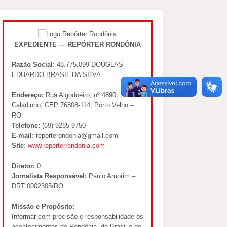
EXPEDIENTE — REPÓRTER RONDÔNIA
Razão Social:
48.775.099 DOUGLAS
EDUARDO BRASIL DA SILVA
Endereço:
Rua Algodoeiro, nº 4890, Bairro
Caladinho, CEP 76808-114, Porto Velho –
RO
Telefone:
(69) 9285-9750
E-mail:
reporterondonia@gmail.com
Site:
www.reporterrondonia.com
Diretor:
0
Jornalista Responsável:
Paulo Amorim –
DRT 0002305/RO
Missão e Propósito:
Informar com precisão e responsabilidade os
acontecimentos de Rondônia, do Brasil e do