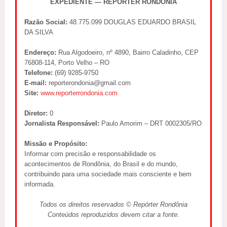
EXPEDIENTE — REPÓRTER RONDÔNIA
Razão Social:
48.775.099 DOUGLAS EDUARDO BRASIL
DA SILVA
Endereço:
Rua Algodoeiro, nº 4890, Bairro Caladinho, CEP
76808-114, Porto Velho – RO
Telefone:
(69) 9285-9750
E-mail:
reporterondonia@gmail.com
Site:
www.reporterrondonia.com
Diretor:
0
Jornalista Responsável:
Paulo Amorim – DRT 0002305/RO
Missão e Propósito:
Informar com precisão e responsabilidade os
acontecimentos de Rondônia, do Brasil e do mundo,
contribuindo para uma sociedade mais consciente e bem
informada.
Todos os direitos reservados © Repórter Rondônia
Conteúdos reproduzidos devem citar a fonte.