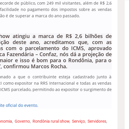
ecorde de público, com 249 mil visitantes, além de R$ 2,6
 facilidade no pagamento dos impostos sobre as vendas
ção é de superar a marca do ano passado.
how atingiu a marca de R$ 2,6 bilhões de
ição deste ano, acreditamos que, com as
as com o parcelamento do ICMS, aprovado
ica Fazendária – Confaz, nós dá a projeção de
maior e isso é bom para o Rondônia, para o
”, confirmou Marcos Rocha.
ionado a que o contribuinte esteja cadastrado junto à
RI como expositor na RRS Internacional e todas as vendas
o ICMS parcelado, permitindo ao expositor o surgimento de
ite oficial do evento
.
onomia
Governo
Rondônia rural show
Serviço
Servidores