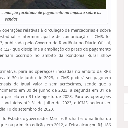
r condição facilitada de pagamento no imposto sobre as
vendas
 operações relativas à circulação de mercadorias e sobre
restadual e intermunicipal e de comunicação – ICMS, foi
3, publicada pelo Governo de Rondônia no Diário Oficial,
a (22), que disciplina a ampliação do prazo de pagamento
 tenham ocorrido no âmbito da Rondônia Rural Show
rmativa, para as operações iniciadas no âmbito da RRS
das até 30 de junho de 2023, o ICMS poderá ser pago em
mensais de igual valor e sem acréscimos, sendo que a
encimento em 30 de junho de 2023, a segunda em 31 de
ira parcela em 31 de agosto de 2023. Para as operações
e concluídas até 31 de julho de 2023, o ICMS poderá ser
dia 10 de setembro de 2023.
 do Estado, o governador Marcos Rocha fez uma linha do
ue na primeira edição, em 2012, a Feira alcançou R$ 186