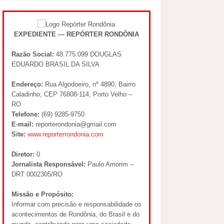
EXPEDIENTE — REPÓRTER RONDÔNIA
Razão Social:
48.775.099 DOUGLAS
EDUARDO BRASIL DA SILVA
Endereço:
Rua Algodoeiro, nº 4890, Bairro
Caladinho, CEP 76808-114, Porto Velho –
RO
Telefone:
(69) 9285-9750
E-mail:
reporterondonia@gmail.com
Site:
www.reporterrondonia.com
Diretor:
0
Jornalista Responsável:
Paulo Amorim –
DRT 0002305/RO
Missão e Propósito:
Informar com precisão e responsabilidade os
acontecimentos de Rondônia, do Brasil e do