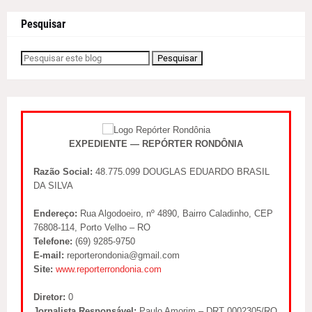
Pesquisar
EXPEDIENTE — REPÓRTER RONDÔNIA
Razão Social:
48.775.099 DOUGLAS EDUARDO BRASIL
DA SILVA
Endereço:
Rua Algodoeiro, nº 4890, Bairro Caladinho, CEP
76808-114, Porto Velho – RO
Telefone:
(69) 9285-9750
E-mail:
reporterondonia@gmail.com
Site:
www.reporterrondonia.com
Diretor:
0
Jornalista Responsável:
Paulo Amorim – DRT 0002305/RO