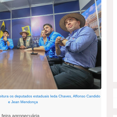
eitura os deputados estaduais Ieda Chaves, Affonso Candido
e Jean Mendonça
 feira agropecuária.