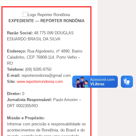
EXPEDIENTE — REPÓRTER RONDÔNIA
Razão Social:
48.775.099 DOUGLAS
EDUARDO BRASIL DA SILVA
Endereço:
Rua Algodoeiro, nº 4890, Bairro
Caladinho, CEP 76808-114, Porto Velho –
RO
Telefone:
(69) 9285-9750
E-mail:
reporterondonia@gmail.com
Site:
www.reporterrondonia.com
Diretor:
0
Jornalista Responsável:
Paulo Amorim –
DRT 0002305/RO
Missão e Propósito:
Informar com precisão e responsabilidade os
acontecimentos de Rondônia, do Brasil e do