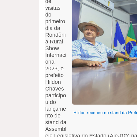
de
visitas
do
primeiro
dia da
Rondôni
a Rural
Show
Internaci
onal
2023, o
prefeito
Hildon
Chaves
participo
u do
lançame
Hildon recebeu no stand da Pref
nto do
stand da
Assembl
eia Legislativa do Estado (Ale-RO) na