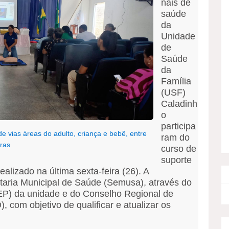
nais de
saúde
da
Unidade
de
Saúde
da
Família
(USF)
Caladinh
o
participa
 vias áreas do adulto, criança e bebê, entre
ram do
ras
curso de
suporte
alizado na última sexta-feira (26). A
taria Municipal de Saúde (Semusa), através do
P) da unidade e do Conselho Regional de
om objetivo de qualificar e atualizar os