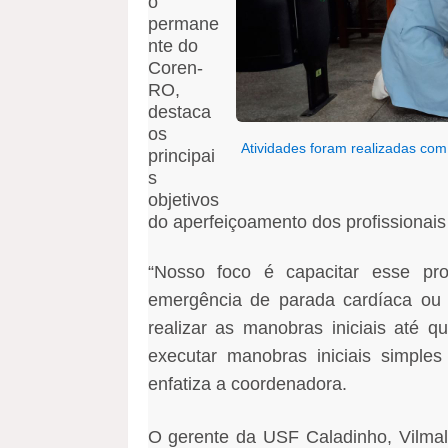
o
permane
nte do
Coren-
RO,
destaca
os
Atividades foram realizadas com 
principai
s
objetivos
do aperfeiçoamento dos profissionais
“Nosso foco é capacitar esse pr
emergência de parada cardíaca ou 
realizar as manobras iniciais até 
executar manobras iniciais simples
enfatiza a coordenadora.
O gerente da USF Caladinho, Vilmalir