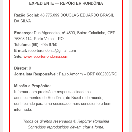
EXPEDIENTE — REPÓRTER RONDÔNIA
Razão Social:
48.775.099 DOUGLAS EDUARDO BRASIL
DA SILVA
Endereço:
Rua Algodoeiro, nº 4890, Bairro Caladinho, CEP
76808-114, Porto Velho – RO
Telefone:
(69) 9285-9750
E-mail:
reporterondonia@gmail.com
Site:
www.reporterrondonia.com
Diretor:
0
Jornalista Responsável:
Paulo Amorim – DRT 0002305/RO
Missão e Propósito:
Informar com precisão e responsabilidade os
acontecimentos de Rondônia, do Brasil e do mundo,
contribuindo para uma sociedade mais consciente e bem
informada.
Todos os direitos reservados © Repórter Rondônia
Conteúdos reproduzidos devem citar a fonte.