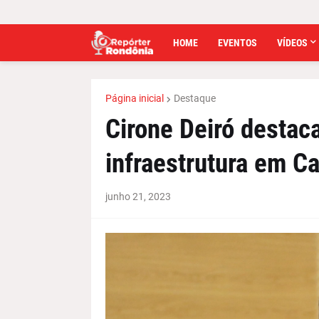
HOME
EVENTOS
VÍDEOS
Página inicial
Destaque
Cirone Deiró destac
infraestrutura em C
junho 21, 2023