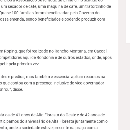
enefícios a Associação Juventude da Linha 6, no sentido do
i um secador de café, uma máquina de café, um tratorzinho de
Quase 100 famílias foram beneficiadas pelo Governo do
nossa emenda, sendo beneficiados e podendo produzir com
m Roping, que foi realizado no Rancho Montana, em Cacoal.
competidores aqui de Rondônia e de outros estados, onde, após
tir pela primeira vez.
ontes e prédios, mas também é essencial aplicar recursos na
 que contou com a presença inclusive do vice-governador
nrou”, disse.
ários de 41 anos de Alta Floresta do Oeste e de 42 anos de
rticipamos do aniversário de Alta Floresta juntamente com o
nto, onde a sociedade esteve presente na praça com a