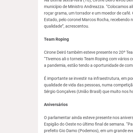
Na última sexta-feira (16), Cirone Deiró levou b
município de Ministro Andreazza. “Colocamos al
roçar grama, um torrador e um moedor de café. 
Estado, pelo coronel Marcos Rocha, recebendo 
qualidade”, acrescentou.
Team Roping
Cirone Deiró também esteve presente no 20º Tea
“Tivemos ali o torneio Team Roping com vários 
a pandemia, estão tendo a oportunidade de compe
É importante se investir na infraestrutura, em p
qualidade de vida das pessoas, numa competição
Sérgio Gonçalves (União Brasil) que muito nos ho
Aniversários
O parlamentar ainda esteve presente nos anivers
Espigão do Oeste no último final de semana. “Pa
prefeito Gio Damo (Podemos), em um grande eve