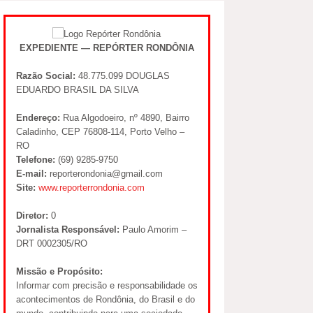
EXPEDIENTE — REPÓRTER RONDÔNIA
Razão Social:
48.775.099 DOUGLAS
EDUARDO BRASIL DA SILVA
Endereço:
Rua Algodoeiro, nº 4890, Bairro
Caladinho, CEP 76808-114, Porto Velho –
RO
Telefone:
(69) 9285-9750
E-mail:
reporterondonia@gmail.com
Site:
www.reporterrondonia.com
Diretor:
0
Jornalista Responsável:
Paulo Amorim –
DRT 0002305/RO
Missão e Propósito:
Informar com precisão e responsabilidade os
acontecimentos de Rondônia, do Brasil e do