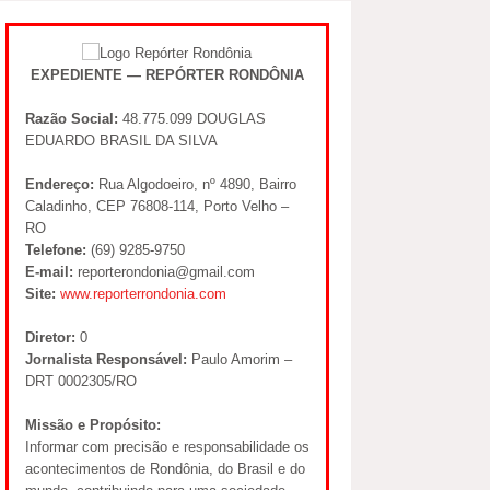
EXPEDIENTE — REPÓRTER RONDÔNIA
Razão Social:
48.775.099 DOUGLAS
EDUARDO BRASIL DA SILVA
Endereço:
Rua Algodoeiro, nº 4890, Bairro
Caladinho, CEP 76808-114, Porto Velho –
RO
Telefone:
(69) 9285-9750
E-mail:
reporterondonia@gmail.com
Site:
www.reporterrondonia.com
Diretor:
0
Jornalista Responsável:
Paulo Amorim –
DRT 0002305/RO
Missão e Propósito:
Informar com precisão e responsabilidade os
acontecimentos de Rondônia, do Brasil e do