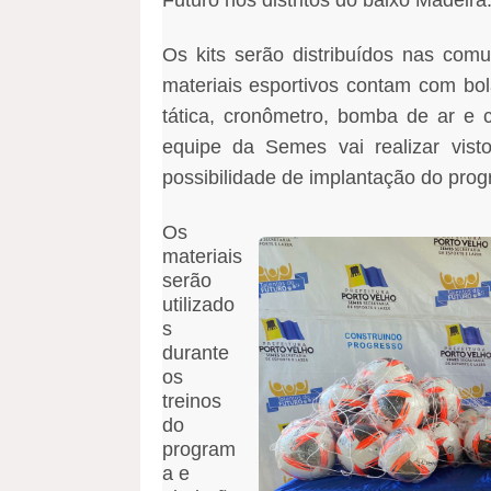
Futuro nos distritos do baixo Madeira
Os kits serão distribuídos nas co
materiais esportivos contam com bol
tática, cronômetro, bomba de ar e 
equipe da Semes vai realizar visto
possibilidade de implantação do pro
Os
materiais
serão
utilizado
s
durante
os
treinos
do
program
a e