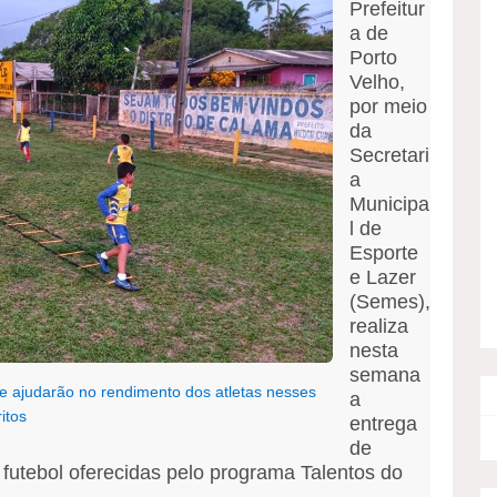
Prefeitur
a de
Porto
Velho,
por meio
da
Secretari
a
Municipa
l de
Esporte
e Lazer
(Semes),
realiza
nesta
semana
s e ajudarão no rendimento dos atletas nesses
a
ritos
entrega
de
 futebol oferecidas pelo programa Talentos do