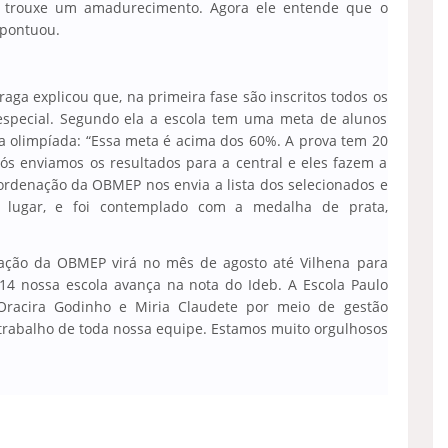
 e trouxe um amadurecimento. Agora ele entende que o
 pontuou.
Braga explicou que, na primeira fase são inscritos todos os
especial. Segundo ela a escola tem uma meta de alunos
da olimpíada: “Essa meta é acima dos 60%. A prova tem 20
ós enviamos os resultados para a central e eles fazem a
oordenação da OBMEP nos envia a lista dos selecionados e
 lugar, e foi contemplado com a medalha de prata,
ação da OBMEP virá no mês de agosto até Vilhena para
14 nossa escola avança na nota do Ideb. A Escola Paulo
 Oracira Godinho e Miria Claudete por meio de gestão
o trabalho de toda nossa equipe. Estamos muito orgulhosos