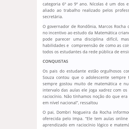
categoria 6º ao 9º ano. Nícolas é um dos
aliado ao trabalho realizado pelos profes
secretária.
O governador de Rondônia, Marcos Rocha 
no incentivo ao estudo da Matemática cria
pode parecer uma disciplina difícil, 
habilidades e compreensão de como as cois
todos os estudantes da rede pública de ensi
CONQUISTAS
Os pais do estudante estão orgulhosos com
Souza contou que o adolescente sempre t
sempre gostou muito de matemática e nun
intervalo das aulas ele joga xadrez com o
raciocínio. Não tínhamos noção do que era
em nível nacional”, ressaltou
O pai, Dombri Nogueira da Rocha informou 
oferecida pelo Impa. “Ele tem aulas onli
aprendizado em raciocínio lógico e matemá