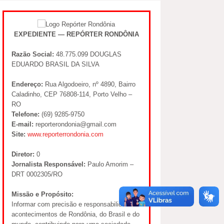
EXPEDIENTE — REPÓRTER RONDÔNIA
Razão Social:
48.775.099 DOUGLAS
EDUARDO BRASIL DA SILVA
Endereço:
Rua Algodoeiro, nº 4890, Bairro
Caladinho, CEP 76808-114, Porto Velho –
RO
Telefone:
(69) 9285-9750
E-mail:
reporterondonia@gmail.com
Site:
www.reporterrondonia.com
Diretor:
0
Jornalista Responsável:
Paulo Amorim –
DRT 0002305/RO
Missão e Propósito:
Informar com precisão e responsabilidade os
acontecimentos de Rondônia, do Brasil e do