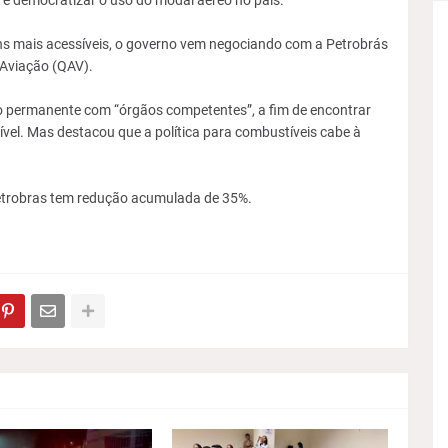
 é democratizar o uso do modal aéreo no país.
ns mais acessíveis, o governo vem negociando com a Petrobrás
 Aviação (QAV).
permanente com “órgãos competentes”, a fim de encontrar
vel. Mas destacou que a política para combustíveis cabe à
etrobras tem redução acumulada de 35%.