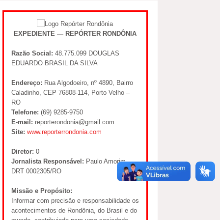
EXPEDIENTE — REPÓRTER RONDÔNIA
Razão Social:
48.775.099 DOUGLAS
EDUARDO BRASIL DA SILVA
Endereço:
Rua Algodoeiro, nº 4890, Bairro
Caladinho, CEP 76808-114, Porto Velho –
RO
Telefone:
(69) 9285-9750
E-mail:
reporterondonia@gmail.com
Site:
www.reporterrondonia.com
Diretor:
0
Jornalista Responsável:
Paulo Amorim –
DRT 0002305/RO
Missão e Propósito:
Informar com precisão e responsabilidade os
acontecimentos de Rondônia, do Brasil e do