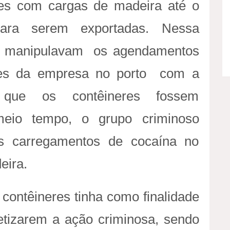
a
es com cargas de madeira até o
n
ara serem exportadas. Nessa
os manipulavam os agendamentos
s
ões da empresa no porto com a
f
 que os contêineres fossem
e
meio tempo, o grupo criminoso
r
os carregamentos de cocaína no
ê
eira.
n
contêineres tinha como finalidade
c
tizarem a ação criminosa, sendo