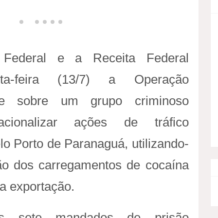
l
l
C
h
h
o
e
e
p
 Federal e a Receita Federal
p
p
i
ta-feira (13/7) a Operação
o
o
a
de sobre um grupo criminoso
r
r
r
acionalizar ações de tráfico
lo Porto de Paranaguá, utilizando-
F
T
p
ão dos carregamentos de cocaína
a
w
a
a exportação.
c
i
r
os sete mandados de prisão