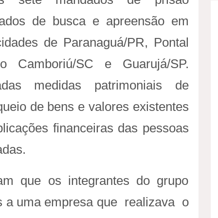
e
t
a
dados de busca e apreensão em
b
t
á
cidades de Paranaguá/PR, Pontal
e
r
io Camboriú/SC e Guarujá/SP.
r
e
das medidas patrimoniais de
a
queio de bens e valores existentes
d
plicações financeiras das pessoas
e
adas.
t
ram que os integrantes do grupo
r
s a uma empresa que realizava o