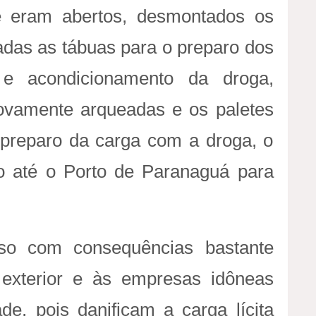
i
e eram abertos, desmontados os
a
adas as tábuas para o preparo dos
 e acondicionamento da droga,
ovamente arqueadas e os paletes
preparo da carga com a droga, o
do até o Porto de Paranaguá para
oso com consequências bastante
 exterior e às empresas idôneas
e, pois danificam a carga lícita