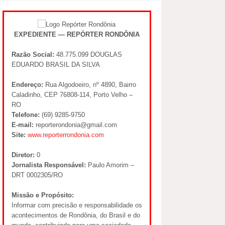
EXPEDIENTE — REPÓRTER RONDÔNIA
Razão Social:
48.775.099 DOUGLAS
EDUARDO BRASIL DA SILVA
Endereço:
Rua Algodoeiro, nº 4890, Bairro
Caladinho, CEP 76808-114, Porto Velho –
RO
Telefone:
(69) 9285-9750
E-mail:
reporterondonia@gmail.com
Site:
www.reporterrondonia.com
Diretor:
0
Jornalista Responsável:
Paulo Amorim –
DRT 0002305/RO
Missão e Propósito:
Informar com precisão e responsabilidade os
acontecimentos de Rondônia, do Brasil e do