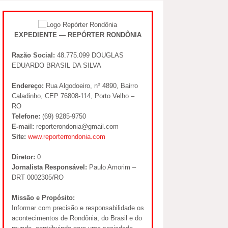
EXPEDIENTE — REPÓRTER RONDÔNIA
Razão Social:
48.775.099 DOUGLAS
EDUARDO BRASIL DA SILVA
Endereço:
Rua Algodoeiro, nº 4890, Bairro
Caladinho, CEP 76808-114, Porto Velho –
RO
Telefone:
(69) 9285-9750
E-mail:
reporterondonia@gmail.com
Site:
www.reporterrondonia.com
Diretor:
0
Jornalista Responsável:
Paulo Amorim –
DRT 0002305/RO
Missão e Propósito:
Informar com precisão e responsabilidade os
acontecimentos de Rondônia, do Brasil e do