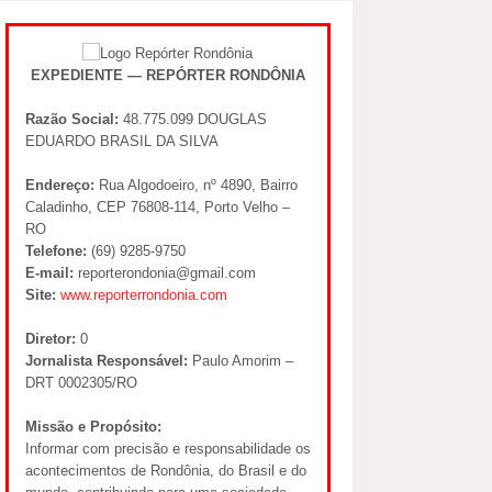
EXPEDIENTE — REPÓRTER RONDÔNIA
Razão Social:
48.775.099 DOUGLAS
EDUARDO BRASIL DA SILVA
Endereço:
Rua Algodoeiro, nº 4890, Bairro
Caladinho, CEP 76808-114, Porto Velho –
RO
Telefone:
(69) 9285-9750
E-mail:
reporterondonia@gmail.com
Site:
www.reporterrondonia.com
Diretor:
0
Jornalista Responsável:
Paulo Amorim –
DRT 0002305/RO
Missão e Propósito:
Informar com precisão e responsabilidade os
acontecimentos de Rondônia, do Brasil e do