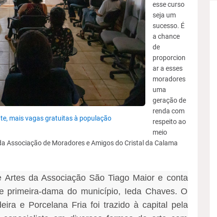
esse curso
seja um
sucesso. É
a chance
de
proporcion
ar a esses
moradores
uma
geração de
renda com
te, mais vagas gratuitas à população
respeito ao
meio
 da Associação de Moradores e Amigos do Cristal da Calama
 de Artes da Associação São Tiago Maior e conta
e primeira-dama do município, Ieda Chaves. O
ra e Porcelana Fria foi trazido à capital pela