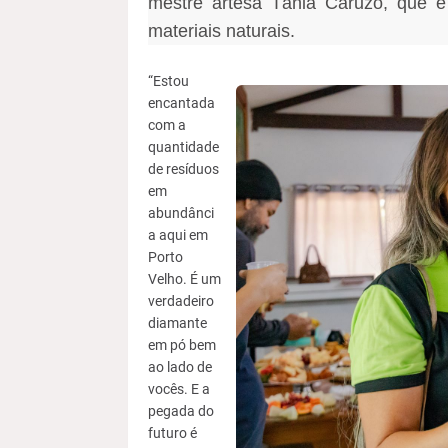
mestre artesã Tânia Caruzo, que é
materiais naturais.
“Estou
encantada
com a
quantidade
de resíduos
em
abundânci
a aqui em
Porto
Velho. É um
verdadeiro
diamante
em pó bem
ao lado de
vocês. E a
pegada do
futuro é