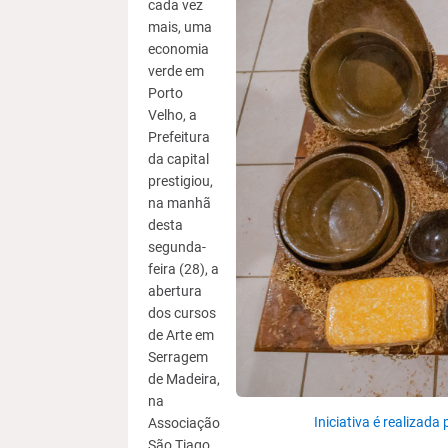
cada vez
mais, uma
economia
verde em
Porto
Velho, a
Prefeitura
da capital
prestigiou,
na manhã
desta
segunda-
feira (28), a
abertura
dos cursos
de Arte em
Serragem
de Madeira,
na
Iniciativa é realizada
Associação
São Tiago