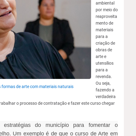
ambiental
por meio do
reaproveita
mento de
materiais
para a
criação de
obras de
arte e
utensílios
para a
revenda.
Ou seja,
s formas de arte com materiais naturais
fazendo a
verdadeira
rabalhar o processo de contratação e fazer este curso chegar
estratégias do município para fomentar o
lho. Um exemplo é de que o curso de Arte em