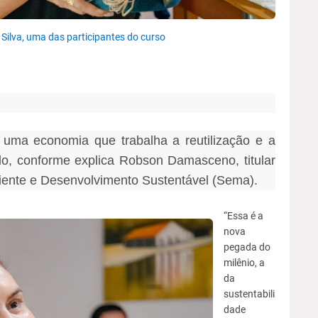
 Silva, uma das participantes do curso
 uma economia que trabalha a reutilização e a
o, conforme explica Robson Damasceno, titular
iente e Desenvolvimento Sustentável (Sema).
“Essa é a
nova
pegada do
milênio, a
da
sustentabili
dade