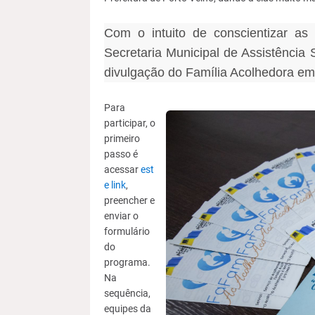
Com o intuito de conscientizar as
Secretaria Municipal de Assistência 
divulgação do Família Acolhedora em 
Para
participar, o
primeiro
passo é
acessar
est
e link
,
preencher e
enviar o
formulário
do
programa.
Na
sequência,
equipes da