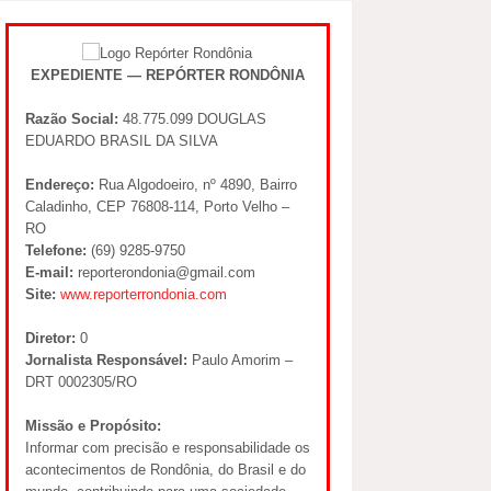
EXPEDIENTE — REPÓRTER RONDÔNIA
Razão Social:
48.775.099 DOUGLAS
EDUARDO BRASIL DA SILVA
Endereço:
Rua Algodoeiro, nº 4890, Bairro
Caladinho, CEP 76808-114, Porto Velho –
RO
Telefone:
(69) 9285-9750
E-mail:
reporterondonia@gmail.com
Site:
www.reporterrondonia.com
Diretor:
0
Jornalista Responsável:
Paulo Amorim –
DRT 0002305/RO
Missão e Propósito:
Informar com precisão e responsabilidade os
acontecimentos de Rondônia, do Brasil e do