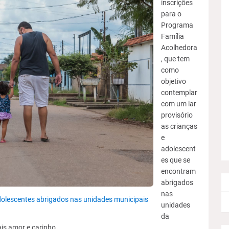
inscrições
para o
Programa
Família
Acolhedora
, que tem
como
objetivo
contemplar
com um lar
provisório
as crianças
e
adolescent
es que se
encontram
abrigados
nas
adolescentes abrigados nas unidades municipais
unidades
da
is amor e carinho.