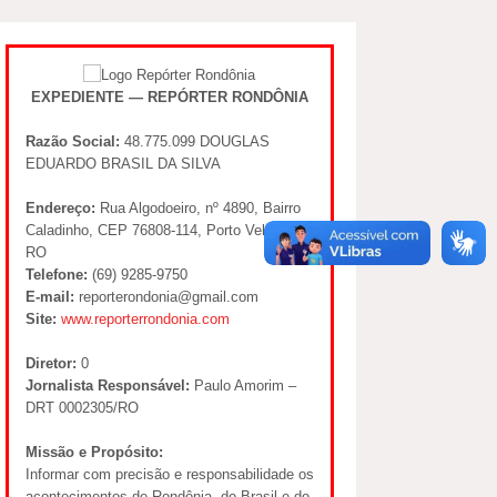
EXPEDIENTE — REPÓRTER RONDÔNIA
Razão Social:
48.775.099 DOUGLAS
EDUARDO BRASIL DA SILVA
Endereço:
Rua Algodoeiro, nº 4890, Bairro
Caladinho, CEP 76808-114, Porto Velho –
RO
Telefone:
(69) 9285-9750
E-mail:
reporterondonia@gmail.com
Site:
www.reporterrondonia.com
Diretor:
0
Jornalista Responsável:
Paulo Amorim –
DRT 0002305/RO
Missão e Propósito:
Informar com precisão e responsabilidade os
acontecimentos de Rondônia, do Brasil e do