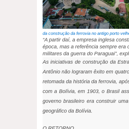
da construção da ferrovia no antigo porto velho
“A partir daí, a empresa inglesa con
época, mas a referência sempre era o 
militares da guerra do Paraguai”, expl
As iniciativas de construção da Est
Antônio não lograram êxito em quatr
retomada da história da ferrovia, apó
com a Bolívia, em 1903, o Brasil as
governo brasileiro era construir um
geográfico da Bolívia.
O RETORNO