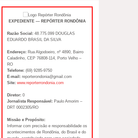
EXPEDIENTE — REPÓRTER RONDÔNIA
Razão Social:
48.775.099 DOUGLAS
EDUARDO BRASIL DA SILVA
Endereço:
Rua Algodoeiro, nº 4890, Bairro
Caladinho, CEP 76808-114, Porto Velho –
RO
Telefone:
(69) 9285-9750
E-mail:
reporterondonia@gmail.com
Site:
www.reporterrondonia.com
Diretor:
0
Jornalista Responsável:
Paulo Amorim –
DRT 0002305/RO
Missão e Propósito:
Informar com precisão e responsabilidade os
acontecimentos de Rondônia, do Brasil e do