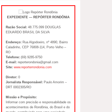
EXPEDIENTE — REPÓRTER RONDÔNIA
Razão Social:
48.775.099 DOUGLAS
EDUARDO BRASIL DA SILVA
Endereço:
Rua Algodoeiro, nº 4890, Bairro
Caladinho, CEP 76808-114, Porto Velho –
RO
Telefone:
(69) 9285-9750
E-mail:
reporterondonia@gmail.com
Site:
www.reporterrondonia.com
Diretor:
0
Jornalista Responsável:
Paulo Amorim –
DRT 0002305/RO
Missão e Propósito:
Informar com precisão e responsabilidade os
acontecimentos de Rondônia, do Brasil e do