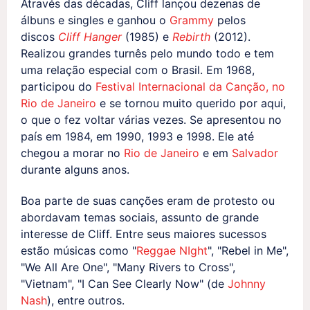
Através das décadas, Cliff lançou dezenas de
álbuns e singles e ganhou o
Grammy
pelos
discos
Cliff Hanger
(1985) e
Rebirth
(2012).
Realizou grandes turnês pelo mundo todo e tem
uma relação especial com o Brasil. Em 1968,
participou do
Festival Internacional da Canção, no
Rio de Janeiro
e se tornou muito querido por aqui,
o que o fez voltar várias vezes. Se apresentou no
país em 1984, em 1990, 1993 e 1998. Ele até
chegou a morar no
Rio de Janeiro
e em
Salvador
durante alguns anos.
Boa parte de suas canções eram de protesto ou
abordavam temas sociais, assunto de grande
interesse de Cliff. Entre seus maiores sucessos
estão músicas como "
Reggae NIght
", "Rebel in Me",
"We All Are One", "Many Rivers to Cross",
"Vietnam", "I Can See Clearly Now" (de
Johnny
Nash
), entre outros.