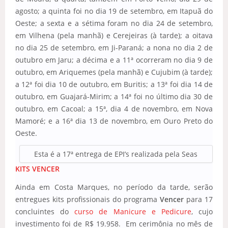
agosto; a quinta foi no dia 19 de setembro, em Itapuã do
Oeste; a sexta e a sétima foram no dia 24 de setembro,
em Vilhena (pela manhã) e Cerejeiras (à tarde); a oitava
no dia 25 de setembro, em Ji-Paraná; a nona no dia 2 de
outubro em Jaru; a décima e a 11ª ocorreram no dia 9 de
outubro, em Ariquemes (pela manhã) e Cujubim (à tarde);
a 12ª foi dia 10 de outubro, em Buritis; a 13ª foi dia 14 de
outubro, em Guajará-Mirim; a 14ª foi no último dia 30 de
outubro, em Cacoal; a 15ª, dia 4 de novembro, em Nova
Mamoré; e a 16ª dia 13 de novembro, em Ouro Preto do
Oeste.
Esta é a 17ª entrega de EPI’s realizada pela Seas
KITS VENCER
Ainda em Costa Marques, no período da tarde, serão
entregues kits profissionais do programa
Vencer
para 17
concluintes do
curso de Manicure e Pedicure
, cujo
investimento foi de R$ 19.958. Em cerimônia no mês de