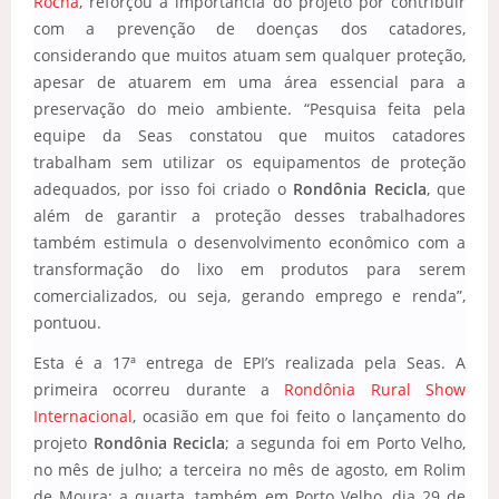
Rocha
, reforçou a importância do projeto por contribuir
com a prevenção de doenças dos catadores,
considerando que muitos atuam sem qualquer proteção,
apesar de atuarem em uma área essencial para a
preservação do meio ambiente. “Pesquisa feita pela
equipe da Seas constatou que muitos catadores
trabalham sem utilizar os equipamentos de proteção
adequados, por isso foi criado o
Rondônia Recicla
, que
além de garantir a proteção desses trabalhadores
também estimula o desenvolvimento econômico com a
transformação do lixo em produtos para serem
comercializados, ou seja, gerando emprego e renda”,
pontuou.
Esta é a 17ª entrega de EPI’s realizada pela Seas. A
primeira ocorreu durante a
Rondônia Rural Show
Internacional
, ocasião em que foi feito o lançamento do
projeto
Rondônia Recicla
; a segunda foi em Porto Velho,
no mês de julho; a terceira no mês de agosto, em Rolim
de Moura; a quarta, também em Porto Velho, dia 29 de