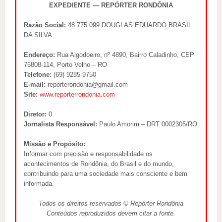
EXPEDIENTE — REPÓRTER RONDÔNIA
Razão Social:
48.775.099 DOUGLAS EDUARDO BRASIL
DA SILVA
Endereço:
Rua Algodoeiro, nº 4890, Bairro Caladinho, CEP
76808-114, Porto Velho – RO
Telefone:
(69) 9285-9750
E-mail:
reporterondonia@gmail.com
Site:
www.reporterrondonia.com
Diretor:
0
Jornalista Responsável:
Paulo Amorim – DRT 0002305/RO
Missão e Propósito:
Informar com precisão e responsabilidade os
acontecimentos de Rondônia, do Brasil e do mundo,
contribuindo para uma sociedade mais consciente e bem
informada.
Todos os direitos reservados © Repórter Rondônia
Conteúdos reproduzidos devem citar a fonte.