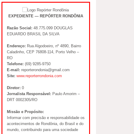
 que, depois
EXPEDIENTE — REPÓRTER RONDÔNIA
Razão Social:
48.775.099 DOUGLAS
EDUARDO BRASIL DA SILVA
Endereço:
Rua Algodoeiro, nº 4890, Bairro
olhas.” Como
Caladinho, CEP 76808-114, Porto Velho –
RO
Telefone:
(69) 9285-9750
E-mail:
reporterondonia@gmail.com
Site:
www.reporterrondonia.com
Diretor:
0
Jornalista Responsável:
Paulo Amorim –
réveillon
DRT 0002305/RO
Missão e Propósito:
Informar com precisão e responsabilidade os
acontecimentos de Rondônia, do Brasil e do
do o próximo.
mundo, contribuindo para uma sociedade