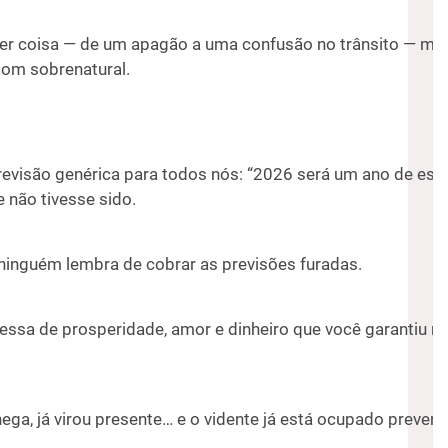
r coisa — de um apagão a uma confusão no trânsito — mas
 dom sobrenatural.
evisão genérica para todos nós: “2026 será um ano de esc
 não tivesse sido.
 ninguém lembra de cobrar as previsões furadas.
sa de prosperidade, amor e dinheiro que você garantiu no 
ga, já virou presente… e o vidente já está ocupado preven