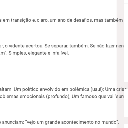
ias em transição e, claro, um ano de desafios, mas também 
r, o vidente acertou. Se separar, também. Se não fizer nen
”. Simples, elegante e infalível.
altam: Um político envolvido em polêmica (uau!); Uma cris
 problemas emocionais (profundo); Um famoso que vai “sum
e anunciam: “vejo um grande acontecimento no mundo”.