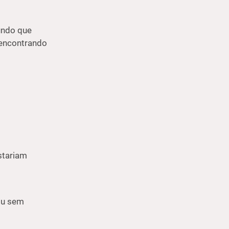
mundo que
eencontrando
stariam
ou sem