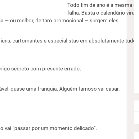
Todo fim de ano é a mesma co
falha. Basta o calendário virar
 — ou melhor, de tarô promocional — surgem eles.
édiuns, cartomantes e especialistas em absolutamente tudo 
migo secreto com presente errado.
vel, quase uma franquia. Alguém famoso vai casar.
ro vai “passar por um momento delicado”.