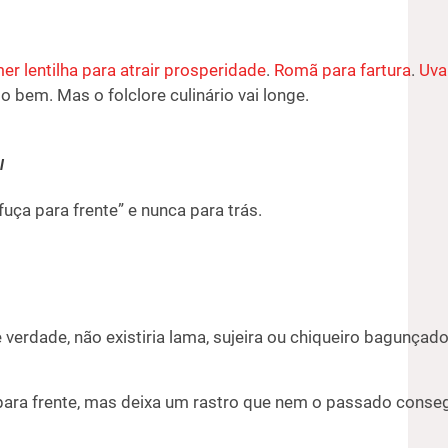
r lentilha para atrair prosperidade
.
Romã para fartura
.
Uva
udo bem. Mas o folclore culinário vai longe.
l
uça para frente” e nunca para trás.
 verdade, não existiria lama, sujeira ou chiqueiro bagunça
ara frente, mas deixa um rastro que nem o passado conseg