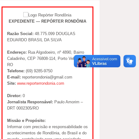
EXPEDIENTE — REPÓRTER RONDÔNIA
Razão Social:
48.775.099 DOUGLAS
EDUARDO BRASIL DA SILVA
Endereço:
Rua Algodoeiro, nº 4890, Bairro
Caladinho, CEP 76808-114, Porto Velho –
RO
Telefone:
(69) 9285-9750
E-mail:
reporterondonia@gmail.com
Site:
www.reporterrondonia.com
Diretor:
0
Jornalista Responsável:
Paulo Amorim –
DRT 0002305/RO
Missão e Propósito:
Informar com precisão e responsabilidade os
acontecimentos de Rondônia, do Brasil e do