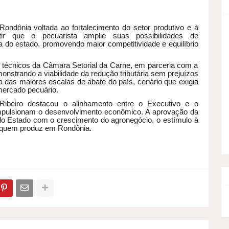
e Rondônia voltada ao fortalecimento do setor produtivo e à
itir que o pecuarista amplie suas possibilidades de
a do estado, promovendo maior competitividade e equilíbrio
 técnicos da Câmara Setorial da Carne, em parceria com a
onstrando a viabilidade da redução tributária sem prejuízos
 das maiores escalas de abate do país, cenário que exigia
 mercado pecuário.
Ribeiro destacou o alinhamento entre o Executivo e o
impulsionam o desenvolvimento econômico. A aprovação da
o Estado com o crescimento do agronegócio, o estímulo à
 quem produz em Rondônia.