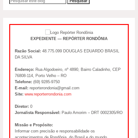
EXPEDIENTE — REPÓRTER RONDÔNIA
Razão Social:
48.775.099 DOUGLAS EDUARDO BRASIL
DA SILVA
Endereço:
Rua Algodoeiro, nº 4890, Bairro Caladinho, CEP
76808-114, Porto Velho – RO
Telefone:
(69) 9285-9750
E-mail:
reporterondonia@gmail.com
Site:
www.reporterrondonia.com
Diretor:
0
Jornalista Responsável:
Paulo Amorim – DRT 0002305/RO
Missão e Propósito:
Informar com precisão e responsabilidade os
acontecimentos de Rondônia, do Brasil e do mundo,