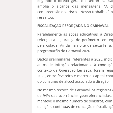
Segundo o diretor-geral do Detran-RO, San
amplia o alcance das mensagens. “A dr
compreensão dos riscos. Nosso trabalho é or
ressaltou.
FISCALIZAÇÃO REFORÇADA NO CARNAVAL
Paralelamente às ações educativas, a Diret
reforçou a segurança do perímetro com equ
pela cidade. Ainda na noite de sexta-feira,
programação do Carnaval 2026.
Dados preliminares, referentes a 2025, indi
autos de infração relacionados à conduçã
contexto da Operação Lei Seca, foram regi
2025, entre fevereiro e março, a Capital co
do consumo de álcool associado à direção.
No mesmo recorte de Carnaval, os registros
de 94% das ocorrências georreferenciadas.
manteve o mesmo número de sinistros, com 
de ações contínuas de educação e fiscalizaçã