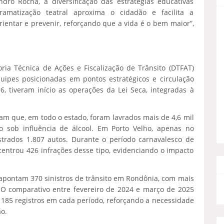
dro Rocha, a diversificação das estratégias educativas
amatização teatral aproxima o cidadão e facilita a
ientar e prevenir, reforçando que a vida é o bem maior”,
oria Técnica de Ações e Fiscalização de Trânsito (DTFAT)
ipes posicionadas em pontos estratégicos e circulação
 6, tiveram início as operações da Lei Seca, integradas à
cam que, em todo o estado, foram lavrados mais de 4,6 mil
o sob influência de álcool. Em Porto Velho, apenas no
strados 1.807 autos. Durante o período carnavalesco de
ncentrou 426 infrações desse tipo, evidenciando o impacto
 apontam 370 sinistros de trânsito em Rondônia, com mais
 O comparativo entre fevereiro de 2024 e março de 2025
185 registros em cada período, reforçando a necessidade
o.