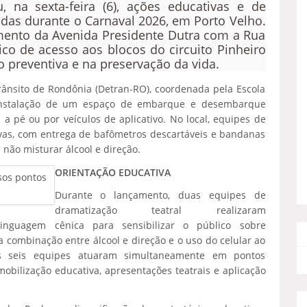
na sexta-feira (6), ações educativas e de
idas durante o Carnaval 2026, em Porto Velho.
ento da Avenida Presidente Dutra com a Rua
ico de acesso aos blocos do circuito Pinheiro
 preventiva e na preservação da vida.
rânsito de Rondônia (Detran-RO), coordenada pela Escola
a instalação de um espaço de embarque e desembarque
 a pé ou por veículos de aplicativo. No local, equipes de
vas, com entrega de bafômetros descartáveis e bandanas
não misturar álcool e direção.
ORIENTAÇÃO EDUCATIVA
sos pontos
Durante o lançamento, duas equipes de
dramatização teatral realizaram
 linguagem cênica para sensibilizar o público sobre
 combinação entre álcool e direção e o uso do celular ao
ras seis equipes atuaram simultaneamente em pontos
mobilização educativa, apresentações teatrais e aplicação