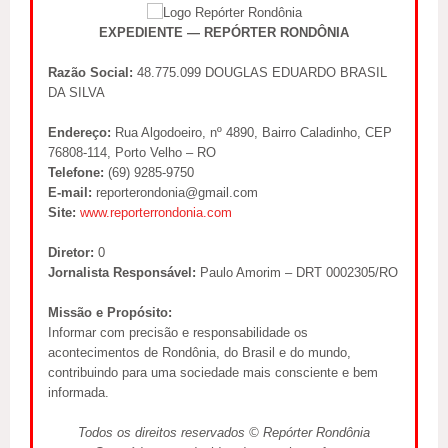
EXPEDIENTE — REPÓRTER RONDÔNIA
Razão Social:
48.775.099 DOUGLAS EDUARDO BRASIL
DA SILVA
Endereço:
Rua Algodoeiro, nº 4890, Bairro Caladinho, CEP
76808-114, Porto Velho – RO
Telefone:
(69) 9285-9750
E-mail:
reporterondonia@gmail.com
Site:
www.reporterrondonia.com
Diretor:
0
Jornalista Responsável:
Paulo Amorim – DRT 0002305/RO
Missão e Propósito:
Informar com precisão e responsabilidade os
acontecimentos de Rondônia, do Brasil e do mundo,
contribuindo para uma sociedade mais consciente e bem
informada.
Todos os direitos reservados © Repórter Rondônia