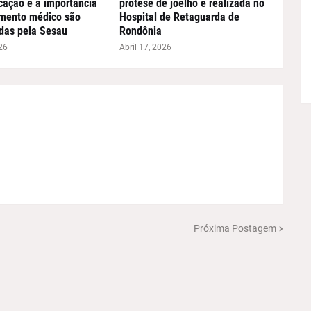
ação e a importância
prótese de joelho é realizada no
imento médico são
Hospital de Retaguarda de
das pela Sesau
Rondônia
26
Abril 17, 2026
Próxima Postagem