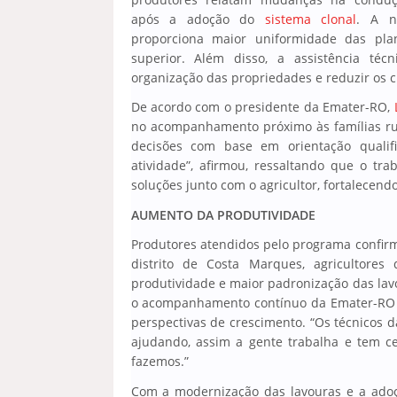
após a adoção do
sistema clonal
. A n
proporciona maior uniformidade das plan
superior. Além disso, a assistência té
organização das propriedades e reduzir os c
De acordo com o presidente da Emater-RO,
no acompanhamento próximo às famílias rur
decisões com base em orientação qualif
atividade”, afirmou, ressaltando que o tr
soluções junto com o agricultor, fortalecen
AUMENTO DA PRODUTIVIDADE
Produtores atendidos pelo programa confir
distrito de Costa Marques, agricultor
produtividade e maior padronização das lav
o acompanhamento contínuo da Emater-RO t
perspectivas de crescimento. “Os técnicos d
ajudando, assim a gente trabalha e tem c
fazemos.”
Com a modernização das lavouras e a adoç