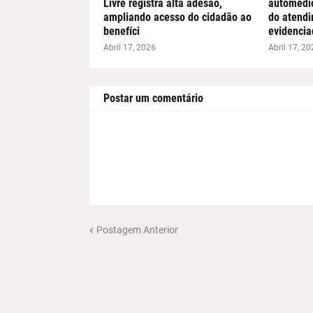
Livre registra alta adesão,
automedic
ampliando acesso do cidadão ao
do atend
benefíci
evidencia
Abril 17, 2026
Abril 17, 20
Postar um comentário
Postagem Anterior