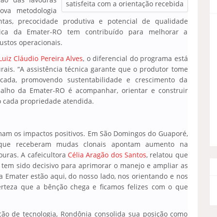
satisfeita com a orientação recebida
ova metodologia
tas, precocidade produtiva e potencial de qualidade
cnica da Emater-RO tem contribuído para melhorar a
ustos operacionais.
Luiz Cláudio Pereira Alves
, o diferencial do programa está
ais. “A assistência técnica garante que o produtor tome
icada, promovendo sustentabilidade e crescimento da
abalho da Emater-RO é acompanhar, orientar e construir
do cada propriedade atendida.
mam os impactos positivos. Em São Domingos do Guaporé,
es que receberam mudas clonais apontam aumento na
ouras. A cafeicultora
Célia Aragão dos Santos
, relatou que
em sido decisivo para aprimorar o manejo e ampliar as
a Emater estão aqui, do nosso lado, nos orientando e nos
erteza que a bênção chega e ficamos felizes com o que
ão de tecnologia, Rondônia consolida sua posição como