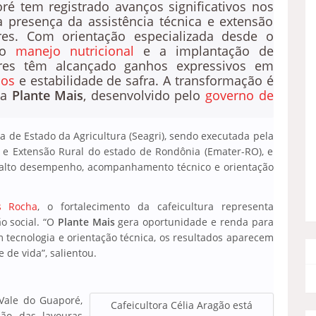
ré tem registrado avanços significativos nos
 presença da assistência técnica e extensão
ares. Com orientação especializada desde o
é o
manejo nutricional
e a implantação de
ores têm alcançado ganhos expressivos em
ãos
e estabilidade de safra. A transformação é
ma
Plante Mais
, desenvolvido pelo
governo de
ria de Estado da Agricultura (Seagri), sendo executada pela
a e Extensão Rural do estado de Rondônia (Emater-RO), e
alto desempenho, acompanhamento técnico e orientação
s Rocha
, o fortalecimento da cafeicultura representa
o social. “O
Plante Mais
gera oportunidade e renda para
 tecnologia e orientação técnica, os resultados aparecem
de vida”, salientou.
Vale do Guaporé,
Cafeicultora Célia Aragão está
ão das lavouras