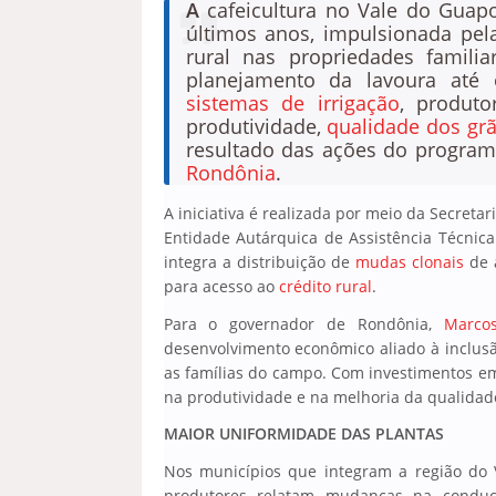
A
cafeicultura no Vale do Guapo
últimos anos, impulsionada pela
rural nas propriedades famili
planejamento da lavoura at
sistemas de irrigação
, produt
produtividade,
qualidade dos gr
resultado das ações do progra
Rondônia
.
A iniciativa é realizada por meio da Secreta
Entidade Autárquica de Assistência Técnic
integra a distribuição de
mudas clonais
de 
para acesso ao
crédito rural
.
Para o governador de Rondônia,
Marco
desenvolvimento econômico aliado à inclusã
as famílias do campo. Com investimentos em
na produtividade e na melhoria da qualidade 
MAIOR UNIFORMIDADE DAS PLANTAS
Nos municípios que integram a região do 
produtores relatam mudanças na conduç