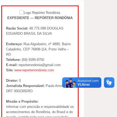
EXPEDIENTE — REPÓRTER RONDÔNIA
Razão Social:
48.775.099 DOUGLAS
EDUARDO BRASIL DA SILVA
Endereço:
Rua Algodoeiro, nº 4890, Bairro
Caladinho, CEP 76808-114, Porto Velho –
RO
Telefone:
(69) 9285-9750
E-mail:
reporterondonia@gmail.com
Site:
www.reporterrondonia.com
Diretor:
0
Jornalista Responsável:
Paulo Amorim –
DRT 0002305/RO
Missão e Propósito:
Informar com precisão e responsabilidade os
acontecimentos de Rondônia, do Brasil e do