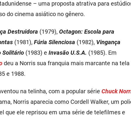
tadunidense – uma proposta atrativa para estúdio
 do cinema asiático no gênero.
ça Destruidora
(1979),
Octagon: Escola para
ontas
(1981),
Fúria Silenciosa
(1982),
Vingança
Solitário
(1983) e
Invasão U.S.A.
(1985). Em
o
deu a Norris sua franquia mais marcante na tela
5 e 1988.
nventou na telinha, com a popular série
Chuck Norr
ama, Norris aparecia como Cordell Walker, um poli
el que ele reprisou em uma série de telefilmes e