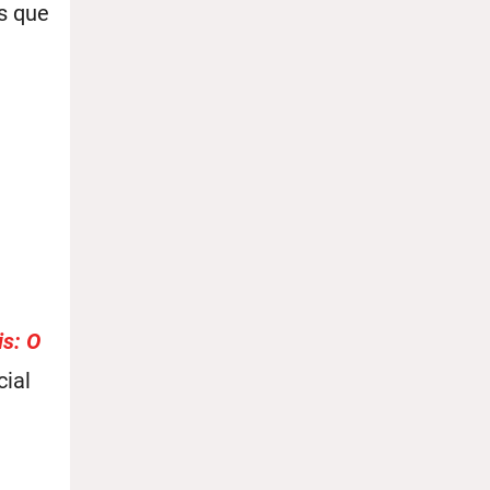
s que
is: O
cial