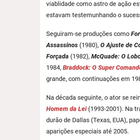
viablidade como astro de ação es
estavam testemunhando o sucesso
Seguiram-se produções como
For
Assassinos
(1980),
O Ajuste de C
Forçada
(1982),
McQuade: O Lobo 
1984,
Braddock: O Super Comand
grande, com continuações em 198
Na década seguinte, o ator se rei
Homem da Lei
(1993-2001). Na tr
durão de Dallas (Texas, EUA), pap
aparições especiais até 2005.