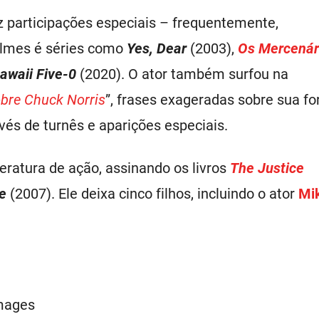
z participações especiais – frequentemente,
ilmes é séries como
Yes, Dear
(2003),
Os Mercenár
awaii Five-0
(2020). O ator também surfou na
obre Chuck Norris
”, frases exageradas sobre sua fo
avés de turnês e aparições especiais.
iteratura de ação, assinando os livros
The Justice
ce
(2007). Ele deixa cinco filhos, incluindo o ator
Mi
Images