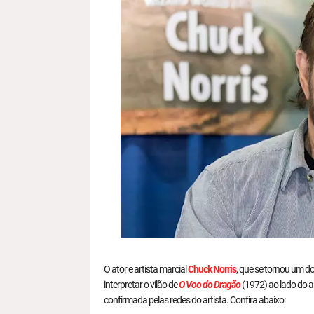
O ator e artista marcial
Chuck Norris
, que se tornou um d
interpretar o vilão de
O Voo do Dragão
(1972) ao lado do 
confirmada pelas redes do artista. Confira abaixo: