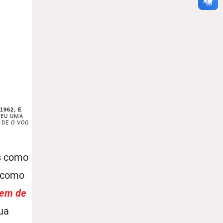
1962, E
CEU UMA
A DE
O VOO
is como
 como
tem de
ua