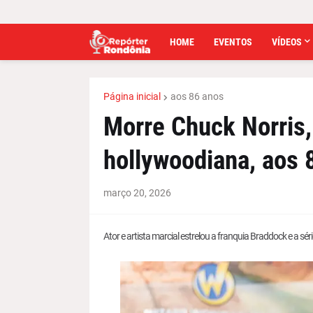
HOME
EVENTOS
VÍDEOS
Página inicial
aos 86 anos
Morre Chuck Norris,
hollywoodiana, aos 
março 20, 2026
Ator e artista marcial estrelou a franquia Braddock e a s