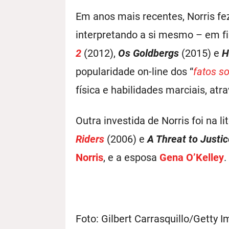
Em anos mais recentes, Norris fe
interpretando a si mesmo – em f
2
(2012),
Os Goldbergs
(2015) e
H
popularidade on-line dos “
fatos s
física e habilidades marciais, atr
Outra investida de Norris foi na l
Riders
(2006) e
A Threat to Justi
Norris
, e a esposa
Gena O’Kelley
.
Foto: Gilbert Carrasquillo/Getty 