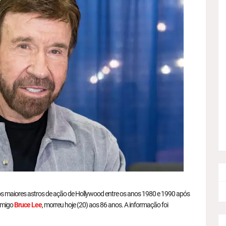
os maiores astros de ação de Hollywood entre os anos 1980 e 1990 após
amigo
Bruce Lee
, morreu hoje (20) aos 86 anos. A informação foi