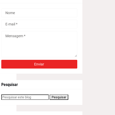
lo TMZ
.
Pesquisar