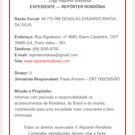
EXPEDIENTE — REPÓRTER RONDÔNIA
Razão Social:
48.775.099 DOUGLAS EDUARDO BRASIL
DA SILVA
Endereço:
Rua Algodoeiro, nº 4890, Bairro Caladinho, CEP
76808-114, Porto Velho – RO
Telefone:
(69) 9285-9750
E-mail:
reporterondonia@gmail.com
Site:
www.reporterrondonia.com
Diretor:
0
Jornalista Responsável:
Paulo Amorim – DRT 0002305/RO
Missão e Propósito:
Informar com precisão e responsabilidade os
acontecimentos de Rondônia, do Brasil e do mundo,
contribuindo para uma sociedade mais consciente e bem
informada.
Todos os direitos reservados © Repórter Rondônia
Conteúdos reproduzidos devem citar a fonte.