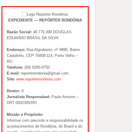
EXPEDIENTE — REPÓRTER RONDÔNIA
Razão Social:
48.775.099 DOUGLAS
EDUARDO BRASIL DA SILVA
Endereço:
Rua Algodoeiro, nº 4890, Bairro
Caladinho, CEP 76808-114, Porto Velho –
RO
Telefone:
(69) 9285-9750
E-mail:
reporterondonia@gmail.com
Site:
www.reporterrondonia.com
Diretor:
0
Jornalista Responsável:
Paulo Amorim –
DRT 0002305/RO
Missão e Propósito:
Informar com precisão e responsabilidade os
acontecimentos de Rondônia, do Brasil e do