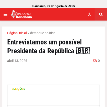
Rondônia, 06 de Agosto de 2026
Página inicial
destaque política
Entrevistamos um possível
Presidente da República 🇧🇷
abril 13, 2026
0
E
L
E
I
Ç
Õ
E
S