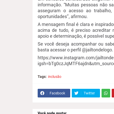
informação.
“
Muitas pessoas não sa
asseguram o acesso ao trabalho,
oportunidades
’’
, afirmou.
A mensagem final é clara e inspirado
acima de tudo, é preciso acreditar 
apoio e determinação, é possível sup
Se você deseja acompanhar ou saber
basta acessar o perfil @
jailtondelogo
.
https://www.instagram.com/jailtonde
igsh=bTg0czJqMTF6ajdn&utm_sourc
Tags:
inclusão
Facebook
Twitter
Você pode gostar