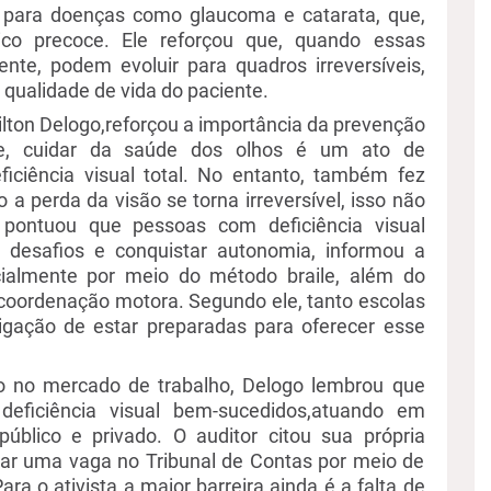
ara doenças como glaucoma e catarata, que,
ico precoce. Ele reforçou que, quando essas
ente, podem evoluir para quadros irreversíveis,
qualidade de vida do paciente.
ilton
Delogo
,
reforçou a importância da prevenção
e, cuidar da saúde dos olhos é um ato de
iciência visual total. No entanto,
também fez
a perda da visão se torna irreversível, isso não
pontuou que pessoas com deficiência visual
r
desafios e conquistar autonomia,
informou a
cialmente por meio do método braile, além do
coordenação motora. Segundo ele, tanto escolas
gação de estar preparadas para oferecer esse
o no mercado de trabalho,
Delogo
lembrou que
deficiência visual bem-sucedidos
,
atuando em
público e privado.
O auditor citou sua própria
tar uma vaga no Tribunal de Contas por meio de
ara o ativista a maior barreira ainda é a falta de