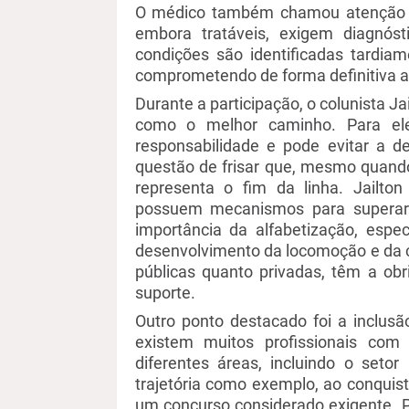
O médico também chamou atenção p
embora tratáveis, exigem diagnóst
condições são identificadas tardiam
comprometendo de forma definitiva a 
Durante a participação
,
o colunista
Ja
como o melhor caminho. Para el
responsabilidade e pode evitar a def
questão de
frisar que, mesmo quando 
representa
o fim da linha.
Jailton
possuem mecanismos para supera
importância da alfabetização, espe
desenvolvimento da locomoção e da 
públicas quanto privadas
,
têm a obri
suporte.
Outro ponto destacado foi a
inclusã
existem muitos profissionais com 
diferentes áreas, incluindo o setor 
trajetória como exemplo, ao conquis
um concurso considerado exigente.
P