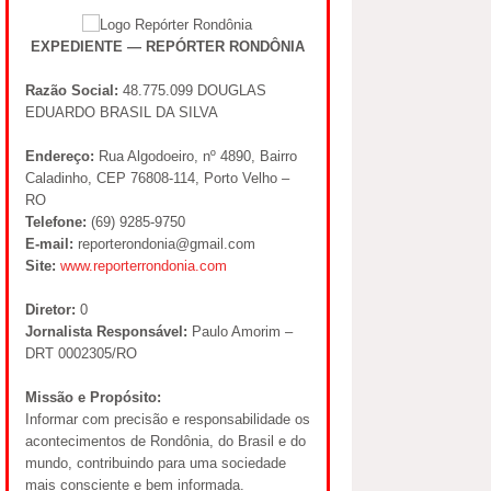
EXPEDIENTE — REPÓRTER RONDÔNIA
Razão Social:
48.775.099 DOUGLAS
EDUARDO BRASIL DA SILVA
Endereço:
Rua Algodoeiro, nº 4890, Bairro
Caladinho, CEP 76808-114, Porto Velho –
RO
Telefone:
(69) 9285-9750
E-mail:
reporterondonia@gmail.com
Site:
www.reporterrondonia.com
Diretor:
0
Jornalista Responsável:
Paulo Amorim –
DRT 0002305/RO
Missão e Propósito:
Informar com precisão e responsabilidade os
acontecimentos de Rondônia, do Brasil e do
mundo, contribuindo para uma sociedade
mais consciente e bem informada.