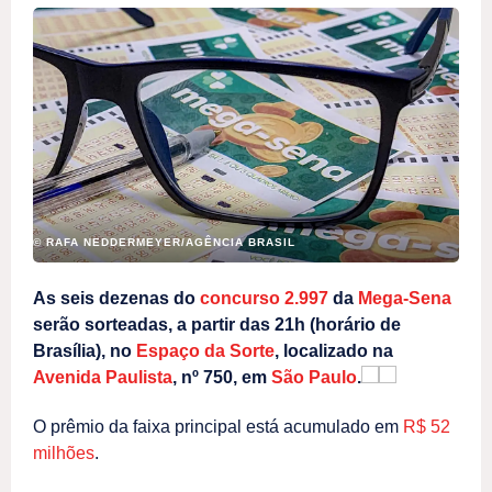
© RAFA NEDDERMEYER/AGÊNCIA BRASIL
As seis dezenas do
concurso 2.997
da
Mega-Sena
serão sorteadas, a partir das 21h (horário de
Brasília), no
Espaço da Sorte
, localizado na
Avenida Paulista
, nº 750, em
São Paulo
.
O prêmio da faixa principal está acumulado em
R$ 52
milhões
.